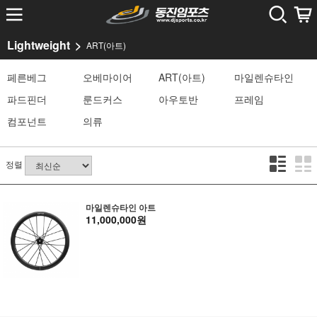
Lightweight
ART(아트)
페른베그
오베마이어
ART(아트)
마일렌슈타인
파드핀더
룬드커스
아우토반
프레임
컴포넌트
의류
정렬
마일렌슈타인 아트
11,000,000원