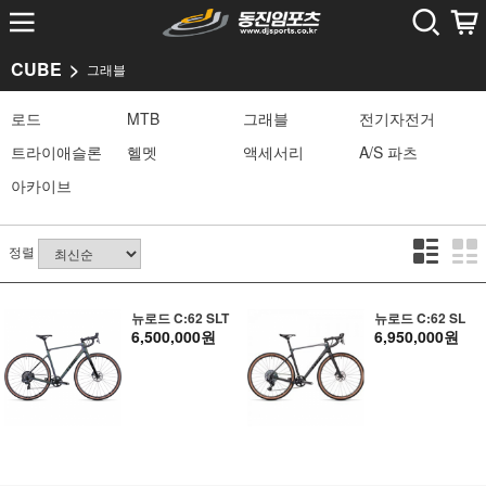
CUBE
그래블
로드
MTB
그래블
전기자전거
트라이애슬론
헬멧
액세서리
A/S 파츠
아카이브
정렬
뉴로드 C:62 SLT
뉴로드 C:62 SL
6,500,000원
6,950,000원