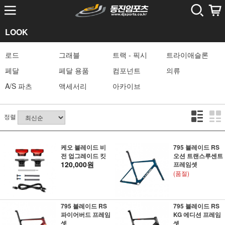
LOOK
로드
그래블
트랙 - 픽시
트라이애슬론
페달
페달 용품
컴포넌트
의류
A/S 파츠
액세서리
아카이브
정렬
케오 블레이드 비
795 블레이드 RS
전 업그레이드 킷
오션 트랜스루센트
120,000원
프레임셋
(품절)
795 블레이드 RS
795 블레이드 RS
파이어버드 프레임
KG 에디션 프레임
셋
셋