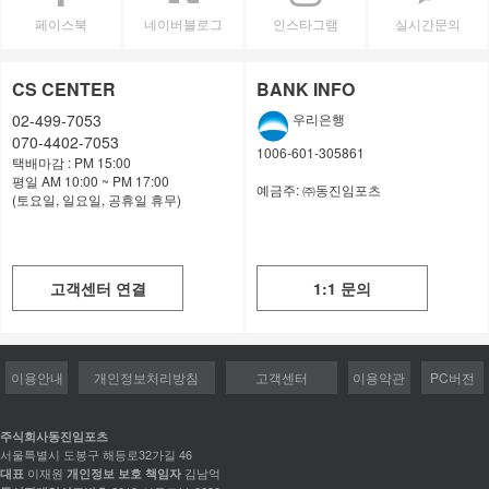
페이스북
네이버블로그
인스타그램
실시간문의
CS CENTER
BANK INFO
02-499-7053
우리은행
070-4402-7053
1006-601-305861
택배마감 : PM 15:00
평일 AM 10:00 ~ PM 17:00
예금주:
㈜동진임포츠
(토요일, 일요일, 공휴일 휴무)
고객센터 연결
1:1 문의
이용안내
개인정보처리방침
고객센터
이용약관
PC버전
주식회사동진임포츠
서울특별시 도봉구 해등로32가길 46
이재원
김남억
대표
개인정보 보호 책임자